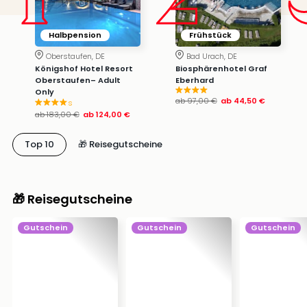
Halbpension
Frühstück
Oberstaufen, DE
Bad Urach, DE
Königshof Hotel Resort
Biosphärenhotel Graf
Oberstaufen– Adult
Eberhard
Only
ab
97,00 €
ab
44,50 €
s
ab
183,00 €
ab
124,00 €
Top 10
🎁 Reisegutscheine
🎁 Reisegutscheine
Gutschein
Gutschein
Gutschein