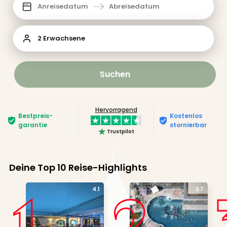
Anreisedatum
Abreisedatum
2 Erwachsene
Suchen
Hervorragend
Bestpreis­
Kostenlos
garantie
stornierbar
Trustpilot
Deine Top 10 Reise-Highlights
1
2
4.1
3.7