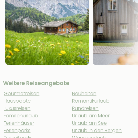
Weitere Reiseangebote
Gourmetreisen
Neuheiten
Hausboote
Romantikurlaub
Luxusreisen
Rundreisen
Familienurlaub
Urlaub am Meer
Ferienhäuser
Urlaub am See
Ferienparks
Urlaub in den Bergen
Freizeitparks
Wanderurlaub