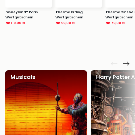
Disneyland® Paris
Therme Erding
Therme Sinshe
Wertgutschein
Wertgutschein
Wertgutschein
ab
119,00 €
ab
99,00 €
ab
79,00 €
Musicals
Harry Potter 